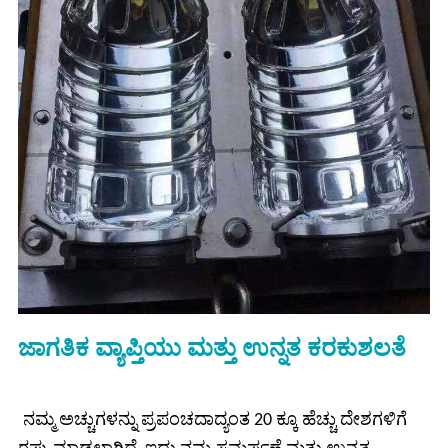
ಜಾಗತಿಕ ವ್ಯಾಪ್ತಿಯು ಮತ್ತು ಉನ್ನತ ಕರಕುಶಲತೆ
ನಮ್ಮ ಅಚ್ಚುಗಳನ್ನು ಪ್ರಪಂಚದಾದ್ಯಂತ 20 ಕ್ಕೂ ಹೆಚ್ಚು ದೇಶಗಳಿಗೆ