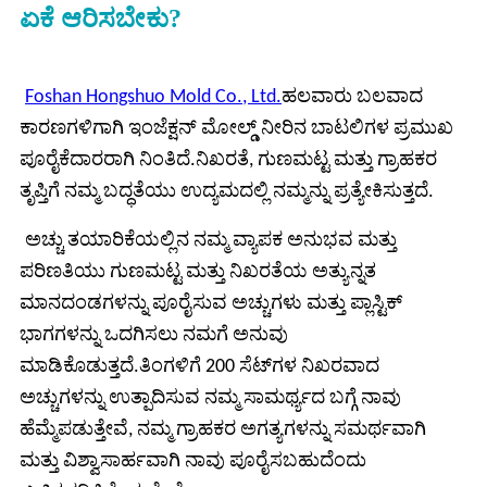
ಏಕೆ ಆರಿಸಬೇಕು?
Foshan Hongshuo Mold Co., Ltd.
ಹಲವಾರು ಬಲವಾದ
ಕಾರಣಗಳಿಗಾಗಿ ಇಂಜೆಕ್ಷನ್ ಮೋಲ್ಡ್ ನೀರಿನ ಬಾಟಲಿಗಳ ಪ್ರಮುಖ
ಪೂರೈಕೆದಾರರಾಗಿ ನಿಂತಿದೆ.ನಿಖರತೆ, ಗುಣಮಟ್ಟ ಮತ್ತು ಗ್ರಾಹಕರ
ತೃಪ್ತಿಗೆ ನಮ್ಮ ಬದ್ಧತೆಯು ಉದ್ಯಮದಲ್ಲಿ ನಮ್ಮನ್ನು ಪ್ರತ್ಯೇಕಿಸುತ್ತದೆ.
ಅಚ್ಚು ತಯಾರಿಕೆಯಲ್ಲಿನ ನಮ್ಮ ವ್ಯಾಪಕ ಅನುಭವ ಮತ್ತು
ಪರಿಣತಿಯು ಗುಣಮಟ್ಟ ಮತ್ತು ನಿಖರತೆಯ ಅತ್ಯುನ್ನತ
ಮಾನದಂಡಗಳನ್ನು ಪೂರೈಸುವ ಅಚ್ಚುಗಳು ಮತ್ತು ಪ್ಲಾಸ್ಟಿಕ್
ಭಾಗಗಳನ್ನು ಒದಗಿಸಲು ನಮಗೆ ಅನುವು
ಮಾಡಿಕೊಡುತ್ತದೆ.ತಿಂಗಳಿಗೆ 200 ಸೆಟ್‌ಗಳ ನಿಖರವಾದ
ಅಚ್ಚುಗಳನ್ನು ಉತ್ಪಾದಿಸುವ ನಮ್ಮ ಸಾಮರ್ಥ್ಯದ ಬಗ್ಗೆ ನಾವು
ಹೆಮ್ಮೆಪಡುತ್ತೇವೆ, ನಮ್ಮ ಗ್ರಾಹಕರ ಅಗತ್ಯಗಳನ್ನು ಸಮರ್ಥವಾಗಿ
ಮತ್ತು ವಿಶ್ವಾಸಾರ್ಹವಾಗಿ ನಾವು ಪೂರೈಸಬಹುದೆಂದು