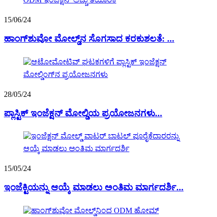
15/06/24
ಹಾಂಗ್‌ಶುವೋ ಮೋಲ್ಡ್‌ನ ಸೊಗಸಾದ ಕರಕುಶಲತೆ: ...
28/05/24
ಪ್ಲಾಸ್ಟಿಕ್ ಇಂಜೆಕ್ಷನ್ ಮೋಲ್ಡಿಯ ಪ್ರಯೋಜನಗಳು...
15/05/24
ಇಂಜೆಕ್ಟಿಯನ್ನು ಆಯ್ಕೆ ಮಾಡಲು ಅಂತಿಮ ಮಾರ್ಗದರ್ಶಿ...