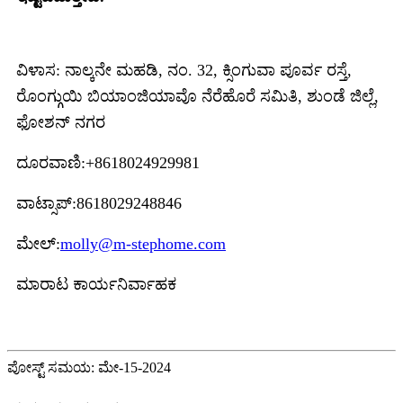
ವಿಳಾಸ: ನಾಲ್ಕನೇ ಮಹಡಿ, ನಂ. 32, ಕ್ಸಿಂಗುವಾ ಪೂರ್ವ ರಸ್ತೆ,
ರೊಂಗ್ಗುಯಿ ಬಿಯಾಂಜಿಯಾವೊ ನೆರೆಹೊರೆ ಸಮಿತಿ, ಶುಂಡೆ ಜಿಲ್ಲೆ,
ಫೋಶನ್ ನಗರ
ದೂರವಾಣಿ:+8618024929981
ವಾಟ್ಸಾಪ್:8618029248846
ಮೇಲ್:
molly@m-stephome.com
ಮಾರಾಟ ಕಾರ್ಯನಿರ್ವಾಹಕ
ಪೋಸ್ಟ್ ಸಮಯ: ಮೇ-15-2024