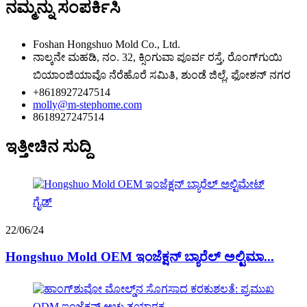
ನಮ್ಮನ್ನು ಸಂಪರ್ಕಿಸಿ
Foshan Hongshuo Mold Co., Ltd.
ನಾಲ್ಕನೇ ಮಹಡಿ, ನಂ. 32, ಕ್ಸಿಂಗುವಾ ಪೂರ್ವ ರಸ್ತೆ, ರೊಂಗ್‌ಗುಯಿ
ಬಿಯಾಂಜಿಯಾವೊ ನೆರೆಹೊರೆ ಸಮಿತಿ, ಶುಂಡೆ ಜಿಲ್ಲೆ, ಫೋಶನ್ ನಗರ
+8618927247514
molly@m-stephome.com
8618927247514
ಇತ್ತೀಚಿನ ಸುದ್ದಿ
22/06/24
Hongshuo Mold OEM ಇಂಜೆಕ್ಷನ್ ಬ್ಯಾರೆಲ್ ಅಲ್ಟಿಮಾ...