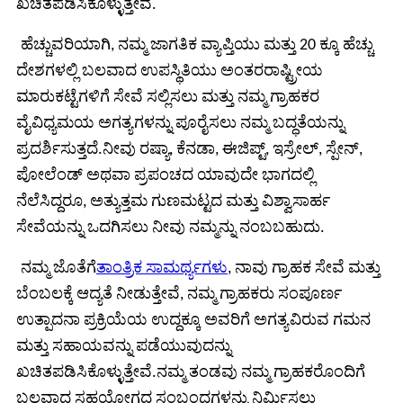
ಖಚಿತಪಡಿಸಿಕೊಳ್ಳುತ್ತೇವೆ.
ಹೆಚ್ಚುವರಿಯಾಗಿ, ನಮ್ಮ ಜಾಗತಿಕ ವ್ಯಾಪ್ತಿಯು ಮತ್ತು 20 ಕ್ಕೂ ಹೆಚ್ಚು
ದೇಶಗಳಲ್ಲಿ ಬಲವಾದ ಉಪಸ್ಥಿತಿಯು ಅಂತರರಾಷ್ಟ್ರೀಯ
ಮಾರುಕಟ್ಟೆಗಳಿಗೆ ಸೇವೆ ಸಲ್ಲಿಸಲು ಮತ್ತು ನಮ್ಮ ಗ್ರಾಹಕರ
ವೈವಿಧ್ಯಮಯ ಅಗತ್ಯಗಳನ್ನು ಪೂರೈಸಲು ನಮ್ಮ ಬದ್ಧತೆಯನ್ನು
ಪ್ರದರ್ಶಿಸುತ್ತದೆ.ನೀವು ರಷ್ಯಾ, ಕೆನಡಾ, ಈಜಿಪ್ಟ್, ಇಸ್ರೇಲ್, ಸ್ಪೇನ್,
ಪೋಲೆಂಡ್ ಅಥವಾ ಪ್ರಪಂಚದ ಯಾವುದೇ ಭಾಗದಲ್ಲಿ
ನೆಲೆಸಿದ್ದರೂ, ಅತ್ಯುತ್ತಮ ಗುಣಮಟ್ಟದ ಮತ್ತು ವಿಶ್ವಾಸಾರ್ಹ
ಸೇವೆಯನ್ನು ಒದಗಿಸಲು ನೀವು ನಮ್ಮನ್ನು ನಂಬಬಹುದು.
ನಮ್ಮ ಜೊತೆಗೆ
ತಾಂತ್ರಿಕ ಸಾಮರ್ಥ್ಯಗಳು
, ನಾವು ಗ್ರಾಹಕ ಸೇವೆ ಮತ್ತು
ಬೆಂಬಲಕ್ಕೆ ಆದ್ಯತೆ ನೀಡುತ್ತೇವೆ, ನಮ್ಮ ಗ್ರಾಹಕರು ಸಂಪೂರ್ಣ
ಉತ್ಪಾದನಾ ಪ್ರಕ್ರಿಯೆಯ ಉದ್ದಕ್ಕೂ ಅವರಿಗೆ ಅಗತ್ಯವಿರುವ ಗಮನ
ಮತ್ತು ಸಹಾಯವನ್ನು ಪಡೆಯುವುದನ್ನು
ಖಚಿತಪಡಿಸಿಕೊಳ್ಳುತ್ತೇವೆ.ನಮ್ಮ ತಂಡವು ನಮ್ಮ ಗ್ರಾಹಕರೊಂದಿಗೆ
ಬಲವಾದ ಸಹಯೋಗದ ಸಂಬಂಧಗಳನ್ನು ನಿರ್ಮಿಸಲು