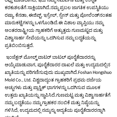
ರಫ್ತು ಮಾಡಲಾಗಿದೆ, ಇದು ನಮ್ಮ ಸಮರ್ಪಣೆ ಮತ್ತು ಉನ್ನತ
ಕರಕುಶಲತೆಗೆ ಸಾಕ್ಷಿಯಾಗಿದೆ.ನಮ್ಮ ಪ್ರಬಲ ಜಾಗತಿಕ ಉಪಸ್ಥಿತಿಯು
ರಷ್ಯಾ, ಕೆನಡಾ, ಈಜಿಪ್ಟ್, ಇಸ್ರೇಲ್, ಸ್ಪೇನ್ ಮತ್ತು ಪೋಲೆಂಡ್‌ನಂತಹ
ಮಾರುಕಟ್ಟೆಗಳನ್ನು ಒಳಗೊಂಡಿದೆ.ಈ ವಿಶಾಲ ವ್ಯಾಪ್ತಿಯು ನಮ್ಮ
ಅಂತರರಾಷ್ಟ್ರೀಯ ಗ್ರಾಹಕರಿಗೆ ಅತ್ಯುತ್ತಮ ಗುಣಮಟ್ಟದ ಮತ್ತು
ವಿಶ್ವಾಸಾರ್ಹ ಸೇವೆಯನ್ನು ಒದಗಿಸುವ ನಮ್ಮ ಬದ್ಧತೆಯನ್ನು
ಪ್ರತಿಬಿಂಬಿಸುತ್ತದೆ.
ಇಂಜೆಕ್ಷನ್ ಮೋಲ್ಡ್ ವಾಟರ್ ಬಾಟಲ್ ಪೂರೈಕೆದಾರರನ್ನು
ಆಯ್ಕೆಮಾಡುವಾಗ, ಪೂರೈಕೆದಾರರ ದಾಖಲೆ ಮತ್ತು ಉದ್ಯಮದಲ್ಲಿನ
ಖ್ಯಾತಿಯನ್ನು ಪರಿಗಣಿಸುವುದು ಮುಖ್ಯವಾಗಿದೆ.Foshan Hongshuo
Mold Co., Ltd. ವಿಶ್ವದಾದ್ಯಂತ ಗ್ರಾಹಕರಿಗೆ ಪ್ರಥಮ ದರ್ಜೆಯ
ಅಚ್ಚುಗಳು ಮತ್ತು ಪ್ಲಾಸ್ಟಿಕ್ ಭಾಗಗಳನ್ನು ಒದಗಿಸುವ ಮೂಲಕ
ಉತ್ತಮ ಖ್ಯಾತಿಯನ್ನು ಸ್ಥಾಪಿಸಿದೆ.ಗುಣಮಟ್ಟ ಮತ್ತು ವಿಶ್ವಾಸಾರ್ಹತೆಗೆ
ನಮ್ಮ ಬದ್ಧತೆಯು ನಮ್ಮ ಗ್ರಾಹಕರ ನಂಬಿಕೆ ಮತ್ತು ನಿಷ್ಠೆಯನ್ನು
ಗಳಿಸಿದೆ, ಉದ್ಯಮದಲ್ಲಿ ನಮ್ಮನ್ನು ಆದ್ಯತೆಯ ಪೂರೈಕೆದಾರರನ್ನಾಗಿ