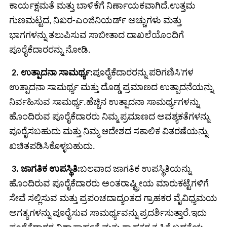
ಕಾರ್ಯಕ್ಷಮತೆ ಮತ್ತು ಬಾಳಿಕೆಗೆ ನಿರ್ಣಾಯಕವಾಗಿದೆ.ಉತ್ತಮ
ಗುಣಮಟ್ಟದ, ನಿಖರ-ಎಂಜಿನಿಯರ್ಡ್ ಅಚ್ಚುಗಳು ಮತ್ತು
ಭಾಗಗಳನ್ನು ತಲುಪಿಸುವ ಸಾಬೀತಾದ ದಾಖಲೆಯೊಂದಿಗೆ
ಪೂರೈಕೆದಾರರನ್ನು ನೋಡಿ.
'
2. ಉತ್ಪಾದನಾ ಸಾಮರ್ಥ್ಯ:
ಪೂರೈಕೆದಾರರನ್ನು ಪರಿಗಣಿಸಿ
ಗಳ
ಉತ್ಪಾದನಾ ಸಾಮರ್ಥ್ಯ ಮತ್ತು ದೊಡ್ಡ ಪ್ರಮಾಣದ ಉತ್ಪಾದನೆಯನ್ನು
ನಿರ್ವಹಿಸುವ ಸಾಮರ್ಥ್ಯ.ಹೆಚ್ಚಿನ ಉತ್ಪಾದನಾ ಸಾಮರ್ಥ್ಯಗಳನ್ನು
ಹೊಂದಿರುವ ಪೂರೈಕೆದಾರರು ನಿಮ್ಮ ಪ್ರಮಾಣದ ಅವಶ್ಯಕತೆಗಳನ್ನು
ಪೂರೈಸಬಹುದು ಮತ್ತು ನಿಮ್ಮ ಆದೇಶದ ಸಕಾಲಿಕ ವಿತರಣೆಯನ್ನು
ಖಚಿತಪಡಿಸಿಕೊಳ್ಳಬಹುದು.
3. ಜಾಗತಿಕ ಉಪಸ್ಥಿತಿ:
ಬಲವಾದ ಜಾಗತಿಕ ಉಪಸ್ಥಿತಿಯನ್ನು
ಹೊಂದಿರುವ ಪೂರೈಕೆದಾರರು ಅಂತರಾಷ್ಟ್ರೀಯ ಮಾರುಕಟ್ಟೆಗಳಿಗೆ
ಸೇವೆ ಸಲ್ಲಿಸುವ ಮತ್ತು ಪ್ರಪಂಚದಾದ್ಯಂತದ ಗ್ರಾಹಕರ ವೈವಿಧ್ಯಮಯ
ಅಗತ್ಯಗಳನ್ನು ಪೂರೈಸುವ ಸಾಮರ್ಥ್ಯವನ್ನು ಪ್ರದರ್ಶಿಸುತ್ತಾರೆ.ಇದು