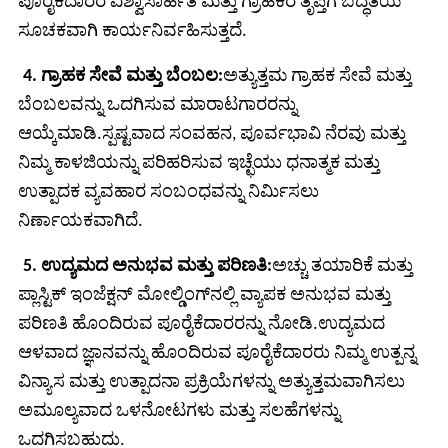
ಪೂರೈಕೆದಾರರ ವಿಶ್ವಾಸಾರ್ಹತೆ ಮತ್ತು ಗ್ರಾಹಕರ ತೃಪ್ತಿಗೆ ಬದ್ಧತೆಯ
ಸೂಚಕವಾಗಿ ಕಾರ್ಯನಿರ್ವಹಿಸುತ್ತದೆ.
4. ಗ್ರಾಹಕ ಸೇವೆ ಮತ್ತು ಬೆಂಬಲ:
ಅತ್ಯುತ್ತಮ ಗ್ರಾಹಕ ಸೇವೆ ಮತ್ತು
ಬೆಂಬಲವನ್ನು ಒದಗಿಸುವ ಮಾರಾಟಗಾರರನ್ನು
ಆಯ್ಕೆಮಾಡಿ.ಸ್ಪಷ್ಟವಾದ ಸಂವಹನ, ಪೂರ್ವಭಾವಿ ನೆರವು ಮತ್ತು
ನಿಮ್ಮ ಕಾಳಜಿಯನ್ನು ಪರಿಹರಿಸುವ ಇಚ್ಛೆಯು ಧನಾತ್ಮಕ ಮತ್ತು
ಉತ್ಪಾದಕ ವ್ಯವಹಾರ ಸಂಬಂಧವನ್ನು ನಿರ್ಮಿಸಲು
ನಿರ್ಣಾಯಕವಾಗಿದೆ.
5. ಉದ್ಯಮದ ಅನುಭವ ಮತ್ತು ಪರಿಣತಿ:
ಅಚ್ಚು ತಯಾರಿಕೆ ಮತ್ತು
ಪ್ಲಾಸ್ಟಿಕ್ ಇಂಜೆಕ್ಷನ್ ಮೋಲ್ಡಿಂಗ್‌ನಲ್ಲಿ ವ್ಯಾಪಕ ಅನುಭವ ಮತ್ತು
ಪರಿಣತಿ ಹೊಂದಿರುವ ಪೂರೈಕೆದಾರರನ್ನು ನೋಡಿ.ಉದ್ಯಮದ
ಆಳವಾದ ಜ್ಞಾನವನ್ನು ಹೊಂದಿರುವ ಪೂರೈಕೆದಾರರು ನಿಮ್ಮ ಉತ್ಪನ್ನ
ವಿನ್ಯಾಸ ಮತ್ತು ಉತ್ಪಾದನಾ ಪ್ರಕ್ರಿಯೆಗಳನ್ನು ಅತ್ಯುತ್ತಮವಾಗಿಸಲು
ಅಮೂಲ್ಯವಾದ ಒಳನೋಟಗಳು ಮತ್ತು ಸಲಹೆಗಳನ್ನು
ಒದಗಿಸಬಹುದು.